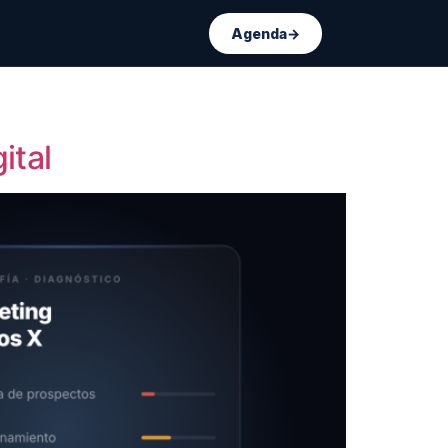
Agenda
→
ital