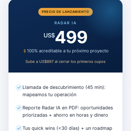
PRECIO DE LANZAMIENTO
RADAR IA
499
US$
100% acreditable a tu próximo proyecto
Sube a US$897 al cerrar los primeros cupos
Llamada de descubrimiento (45 min):
mapeamos tu operación
Reporte Radar IA en PDF: oportunidades
priorizadas + ahorro en horas y dinero
Tus quick wins (<30 días) + un roadmap