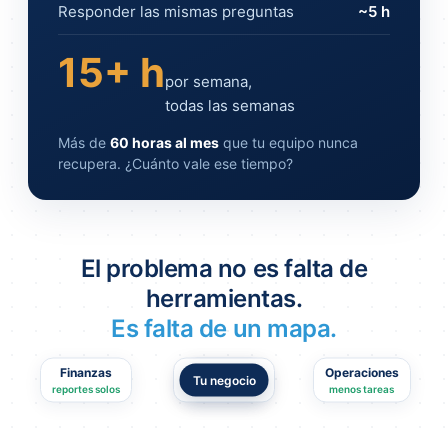
Responder las mismas preguntas
~5 h
15
+ h
por semana,
todas las semanas
Más de
60 horas al mes
que tu equipo nunca
recupera. ¿Cuánto vale ese tiempo?
El problema no es falta de
herramientas.
Es falta de un mapa.
Finanzas
Soporte
Ventas
Operaciones
Tu negocio
reportes solos
respuestas 24/7
más cierres
menos tareas