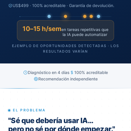
US$499 · 100% acreditable · Garantía de devolución.
10–15 h/sem
en tareas repetitivas que
la IA puede automatizar
EJEMPLO DE OPORTUNIDADES DETECTADAS · LOS
RESULTADOS VARÍAN
Diagnóstico en 4 días
100% acreditable
Recomendación independiente
EL PROBLEMA
"Sé que debería usar IA…
pero no sé por dónde empezar."