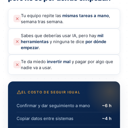
Tu equipo repite las
mismas tareas a mano
,
semana tras semana.
Sabes que deberías usar IA, pero hay
mil
herramientas
y ninguna te dice
por dónde
empezar
.
Te da miedo
invertir mal
y pagar por algo que
nadie va a usar.
EL COSTO DE SEGUIR IGUAL
Confirmar y dar seguimiento a mano
~6 h
Copiar datos entre sistemas
~4 h