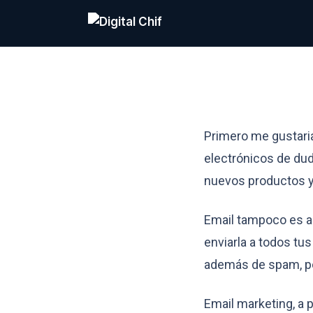
3 razones para utilizar
para comenzar
Primero me gustaria
electrónicos de dud
nuevos productos y
Email tampoco es ad
enviarla a todos tu
además de spam, po
Email marketing, a p