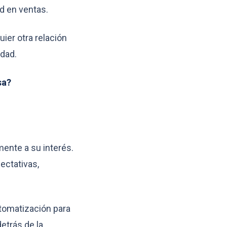
d en ventas.
ier otra relación
idad.
sa?
mente a su interés.
ectativas,
tomatización para
etrás de la