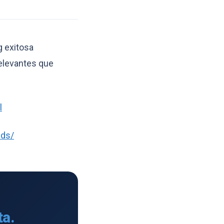
g exitosa
elevantes que
l
nds/
ta.