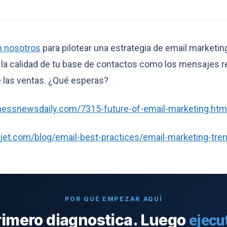
n nosotros
para pilotear una estrategia de email marketin
 la calidad de tu base de contactos como los mensajes r
e las ventas. ¿Qué esperas?
nessnewsdaily.com/7315-future-of-email-marketing.htm
jet.com/blog/email-best-practices/email-marketing-tre
POR QUÉ EMPEZAR AQUÍ
rimero diagnostica. Luego
ejecu