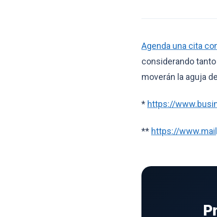
Agenda una cita co
considerando tanto
moverán la aguja d
*
https://www.busi
**
https://www.mail
P