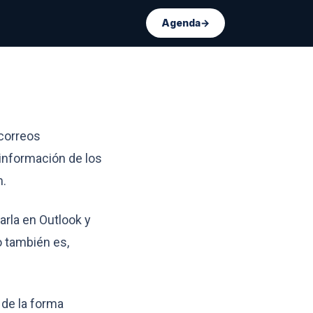
Agenda
→
mpresa y algunas ideas
 correos
 información de los
m.
arla en Outlook y
o también es,
 de la forma