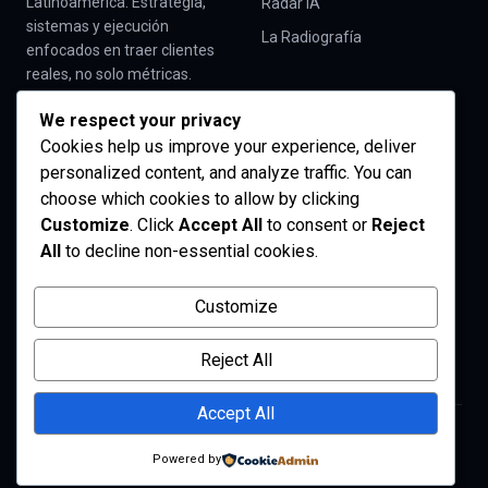
Latinoamérica. Estrategia,
Radar IA
sistemas y ejecución
La Radiografía
enfocados en traer clientes
reales, no solo métricas.
Trabajamos con empresas
We respect your privacy
de servicios y B2B en
Cookies help us improve your experience, deliver
Panamá y toda la región.
personalized content, and analyze traffic. You can
choose which cookies to allow by clicking
EMPEZAR
CONTACTO
Customize
. Click
Accept All
to consent or
Reject
La Radiografía
alfonso@digitalchif.com
All
to decline non-essential cookies.
Llamada de Claridad
+507 6200 8154
Ejecutiva
Customize
Ciudad de Panamá
Sobre el Chif
Reject All
Accept All
© 2026 Digital Chif. Todos los derechos reservados. ·
Privacidad
Powered by
Instagram
LinkedIn