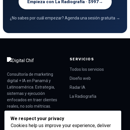
Empieza con La Radiografía · $997
→
¿No sabes por cuál empezar? Agenda una sesión gratuita →
SERVICIOS
Todos los servicios
Consultoría de marketing
Diseño web
digital + IA en Panamá y
Latinoamérica. Estrategia,
Radar IA
sistemas y ejecución
La Radiografía
enfocados en traer clientes
reales, no solo métricas.
Trabajamos con empresas
We respect your privacy
de servicios y B2B en
Cookies help us improve your experience, deliver
Panamá y toda la región.